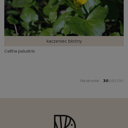
kaczeniec błotny
Caltha palustris
Na stronie:
30
|
60
|
90