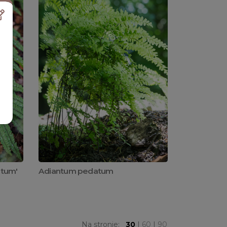
atum'
Adiantum pedatum
Na stronie:
30
|
60
|
90