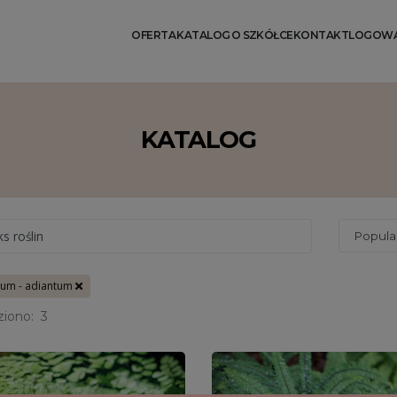
OFERTA
KATALOG
O SZKÓŁCE
KONTAKT
LOGOWA
KATALOG
ks roślin
tum - adiantum
ziono:
3