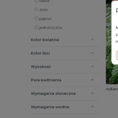
trawa
zioło
paproć
jednoroczna
N
s
Kolor kwiatów
m
Kolor liści
Wysokość
Pora kwitnienia
Adian
Wymagania słoneczne
Wymagania wodne