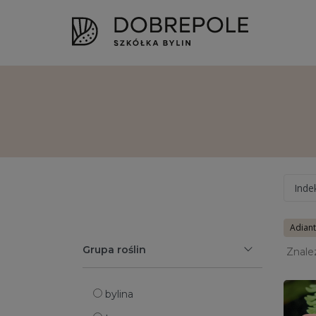
Inde
Adian
Grupa roślin
Znale
bylina