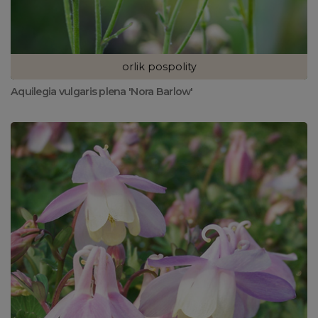
orlik pospolity
Aquilegia vulgaris plena 'Nora Barlow'