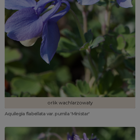
orlik wachlarzowaty
Aquilegia flabellata var. pumila 'Ministar'