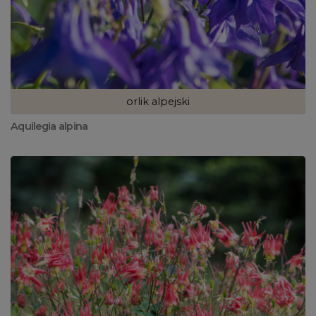
orlik alpejski
Aquilegia alpina