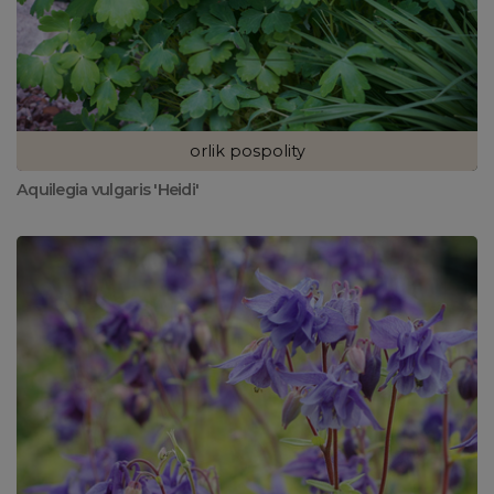
orlik pospolity
Aquilegia vulgaris 'Heidi'