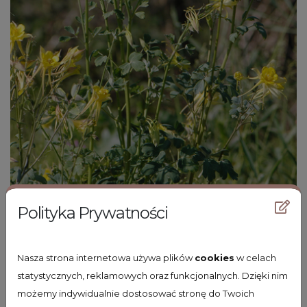
Polityka Prywatności
orlik złocisty
Nasza strona internetowa używa plików
cookies
w celach
Aquilegia chrysantha 'Yellow Queen'
statystycznych, reklamowych oraz funkcjonalnych. Dzięki nim
możemy indywidualnie dostosować stronę do Twoich