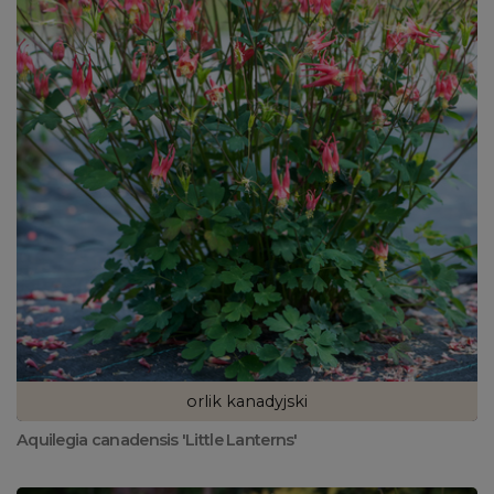
orlik kanadyjski
Aquilegia canadensis 'Little Lanterns'