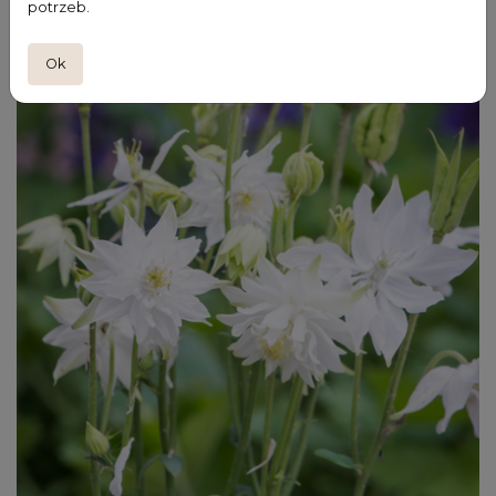
potrzeb.
Ok