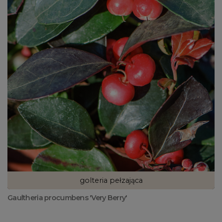
golteria pełzająca
Gaultheria procumbens 'Very Berry'