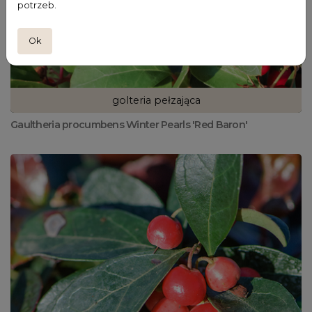
potrzeb.
Ok
golteria pełzająca
Gaultheria procumbens Winter Pearls 'Red Baron'