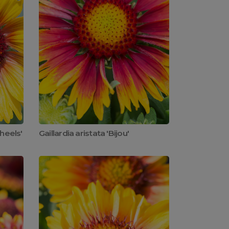
heels'
Gaillardia aristata 'Bijou'