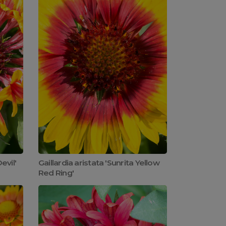
evil'
Gaillardia aristata 'Sunrita Yellow
Red Ring'