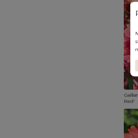
N
s
m
Gailla
Red'