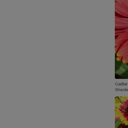
Gailla
Shade