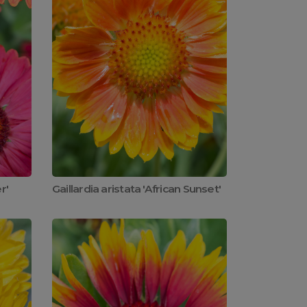
r'
Gaillardia aristata 'African Sunset'