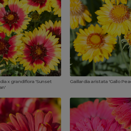
rdia x grandiflora 'Sunset
Gaillardia aristata 'Gallo Pea
an'