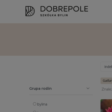
Inde
Gailla
Grupa roślin
Znale
bylina