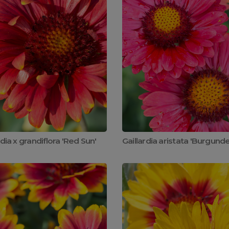
rdia x grandiflora 'Red Sun'
Gaillardia aristata 'Burgunde