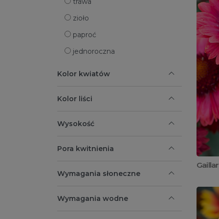
trawa
zioło
paproć
jednoroczna
Kolor kwiatów
Kolor liści
Wysokość
Pora kwitnienia
Gailla
Wymagania słoneczne
Wymagania wodne