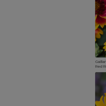
Gailla
Red R