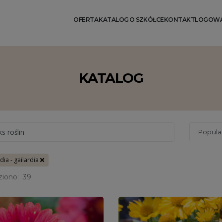
OFERTA
KATALOG
O SZKÓŁCE
KONTAKT
LOGOWA
KATALOG
ks roślin
rdia - gailardia
ziono:
39