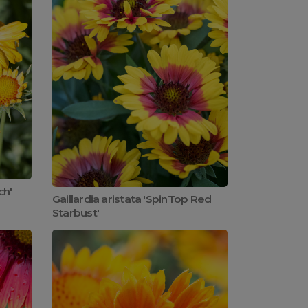
ch'
Gaillardia aristata 'SpinTop Red
Starbust'