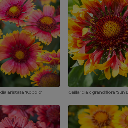
rdia aristata 'Kobold'
Gaillardia x grandiflora 'Sun D