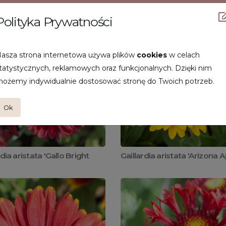
Polityka Prywatności
asza strona internetowa używa plików
cookies
w celach
tatystycznych, reklamowych oraz funkcjonalnych. Dzięki nim
ożemy indywidualnie dostosować stronę do Twoich potrzeb.
Ok
rdia aristata 'Gallo Bright
Gaillardia aristata 'Arizona A