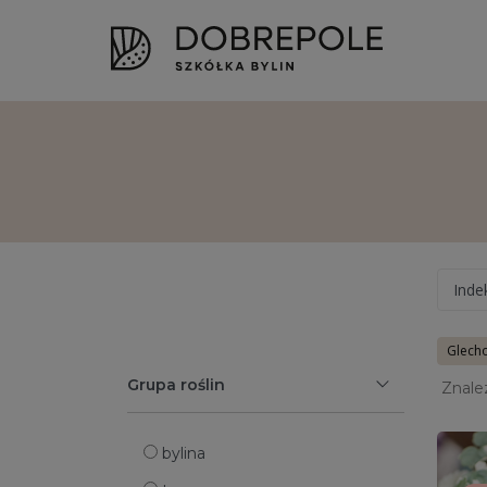
Inde
Glech
Grupa roślin
Znale
bylina