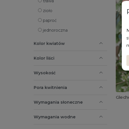
trawa
zioło
paproć
jednoroczna
N
s
Kolor kwiatów
m
Kolor liści
Wysokość
Pora kwitnienia
Glech
Wymagania słoneczne
Wymagania wodne