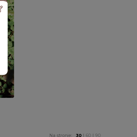
Na stronie:
30
|
60
|
90