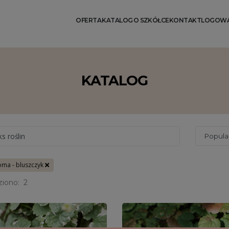
OFERTA
KATALOG
O SZKÓŁCE
KONTAKT
LOGOWA
KATALOG
ks roślin
oma - bluszczyk
ziono:
2