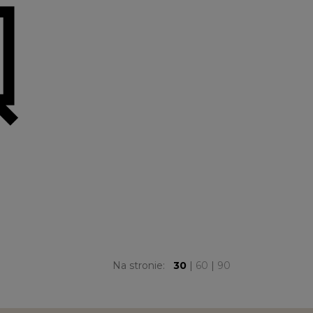
Na stronie:
30
|
60
|
90