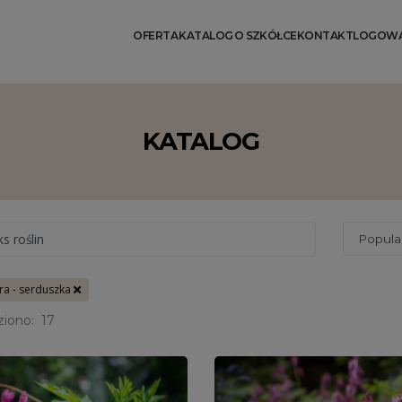
OFERTA
KATALOG
O SZKÓŁCE
KONTAKT
LOGOWA
KATALOG
ks roślin
ra - serduszka
ziono:
17