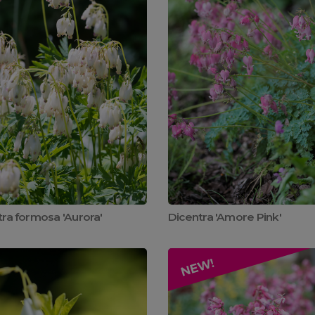
tra formosa 'Aurora'
Dicentra 'Amore Pink'