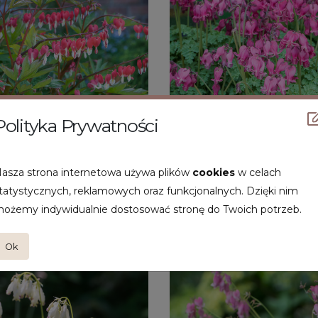
Polityka Prywatności
asza strona internetowa używa plików
cookies
w celach
tatystycznych, reklamowych oraz funkcjonalnych. Dzięki nim
ożemy indywidualnie dostosować stronę do Twoich potrzeb.
ra spectabilis 'Valentine'
Dicentra 'King of Hearts'
Ok