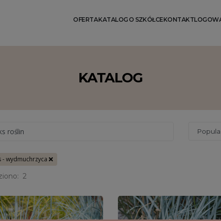
OFERTA
KATALOG
O SZKÓŁCE
KONTAKT
LOGOWA
KATALOG
ks roślin
s - wydmuchrzyca
ziono:
2