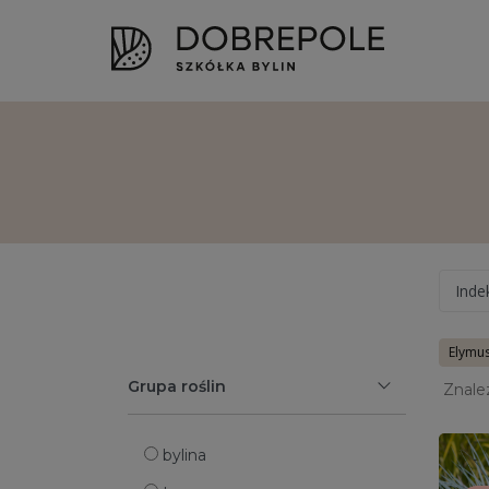
Inde
Elymu
Grupa roślin
Znale
bylina