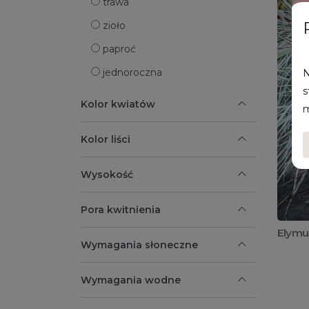
trawa
zioło
paproć
jednoroczna
N
s
Kolor kwiatów
m
Kolor liści
Wysokość
Pora kwitnienia
Elymu
Wymagania słoneczne
Wymagania wodne