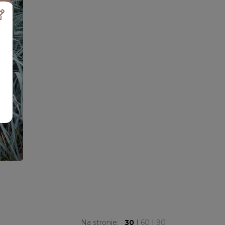
Na stronie:
30
|
60
|
90