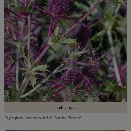
mikołajek
Eryngium leavenworthii 'Purple Sheen'