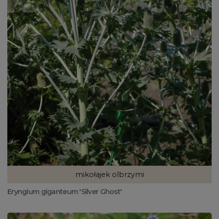
mikołajek olbrzymi
Eryngium giganteum 'Silver Ghost'