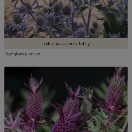
mikołajek płaskolistny
Eryngium planum