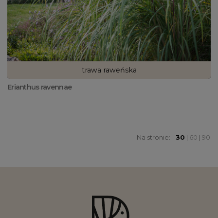
trawa raweńska
Erianthus ravennae
Na stronie:
30
|
60
|
90