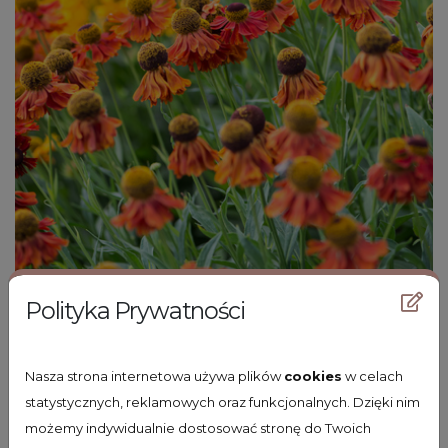
Polityka Prywatności
dzielżan ogrodowy
Nasza strona internetowa używa plików
cookies
w celach
Helenium 'Moerheim Beauty'
statystycznych, reklamowych oraz funkcjonalnych. Dzięki nim
możemy indywidualnie dostosować stronę do Twoich