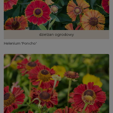
dzielżan ogrodowy
Helenium 'Poncho'