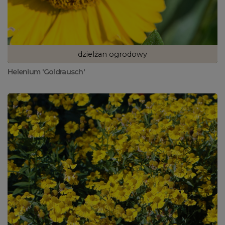
dzielżan ogrodowy
Helenium 'Goldrausch'