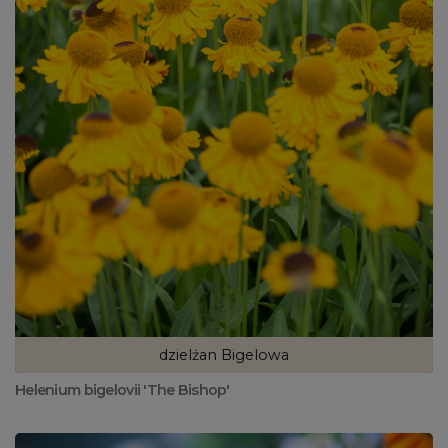
dzielżan Bigelowa
Helenium bigelovii 'The Bishop'