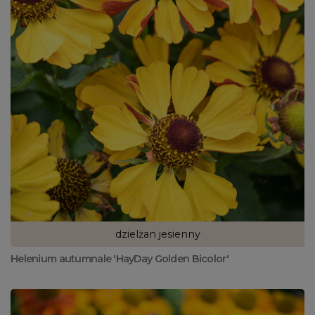
dzielżan jesienny
Helenium autumnale 'HayDay Golden Bicolor'