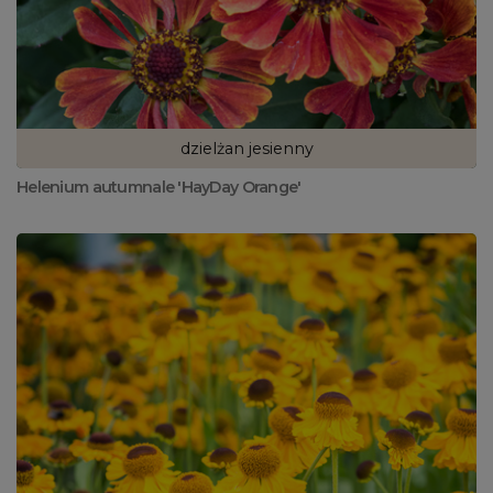
dzielżan jesienny
Helenium autumnale 'HayDay Orange'