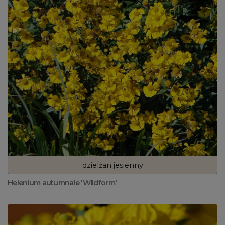
dzielżan jesienny
Helenium autumnale 'Wildform'