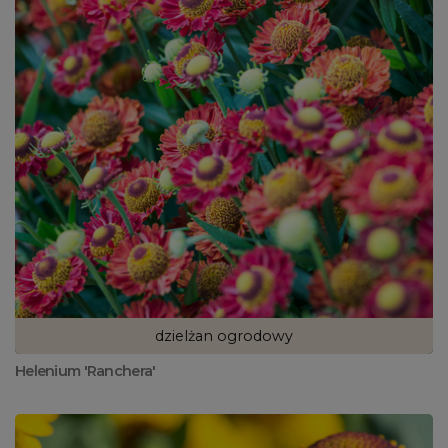
dzielżan ogrodowy
Helenium 'Ranchera'