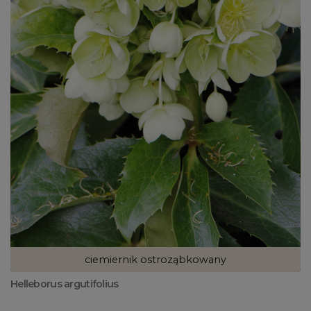
ciemiernik ostroząbkowany
Helleborus argutifolius