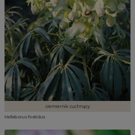
ciemiernik cuchnący
Helleborus foetidus