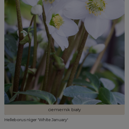
ciemiernik biały
Helleborus niger 'White January'