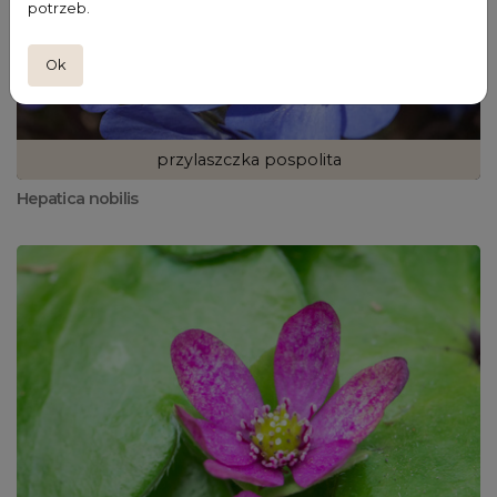
potrzeb.
Ok
przylaszczka pospolita
Hepatica nobilis