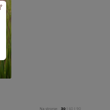
Na stronie:
30
|
60
|
90