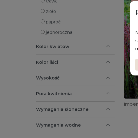
trawa
zioło
paproć
jednoroczna
N
s
Kolor kwiatów
m
Kolor liści
Wysokość
Pora kwitnienia
Impera
Wymagania słoneczne
Wymagania wodne