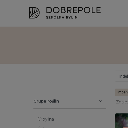
Inde
Impera
Grupa roślin
Znale
bylina