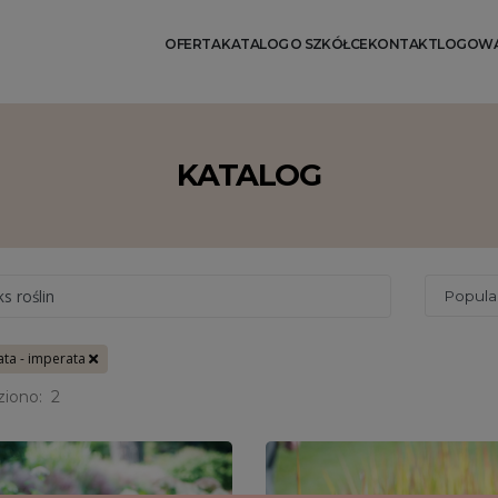
OFERTA
KATALOG
O SZKÓŁCE
KONTAKT
LOGOWA
KATALOG
ks roślin
ta - imperata
ziono:
2