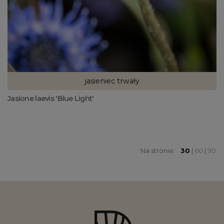
jasieniec trwały
Jasione laevis 'Blue Light'
Na stronie:
30
|
60
|
90