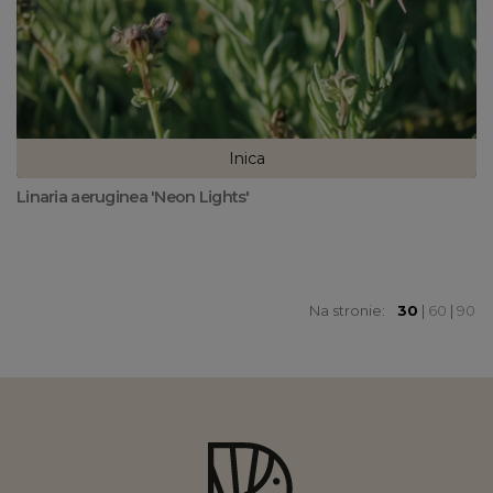
lnica
Linaria aeruginea 'Neon Lights'
Na stronie:
30
|
60
|
90