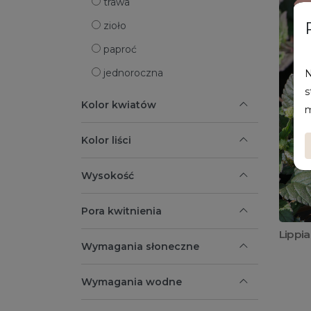
trawa
zioło
paproć
jednoroczna
N
s
Kolor kwiatów
m
Kolor liści
Wysokość
Pora kwitnienia
Lippia
Wymagania słoneczne
Wymagania wodne