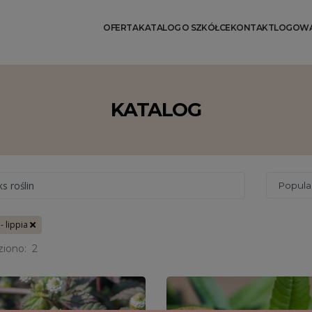
OFERTA
KATALOG
O SZKÓŁCE
KONTAKT
LOGOWA
KATALOG
ks roślin
 - lippia
ziono:
2