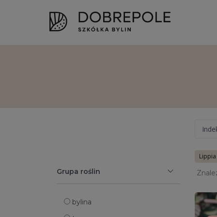
Inde
Lippia
Grupa roślin
Znale
bylina