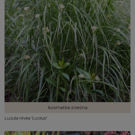
kosmatka śnieżna
Luzula nivea 'Lucius'