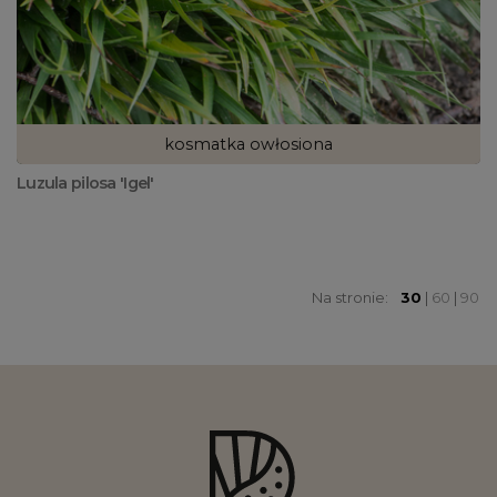
kosmatka owłosiona
Luzula pilosa 'Igel'
Na stronie:
30
|
60
|
90