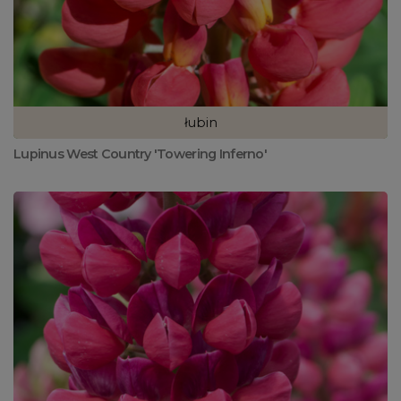
łubin
Lupinus West Country 'Towering Inferno'