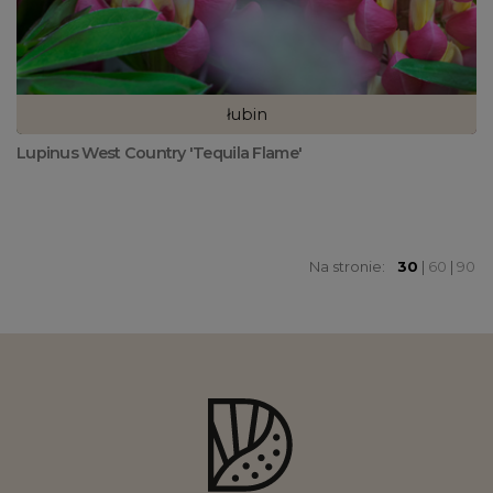
łubin
Lupinus West Country 'Tequila Flame'
Na stronie:
30
|
60
|
90