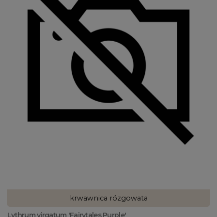
krwawnica rózgowata
Lythrum virgatum 'Fairytales Purple'