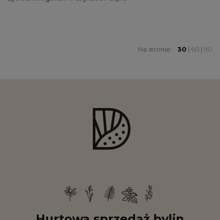
Na stronie:
30
|
60
|
90
Hurtowa sprzedaż bylin