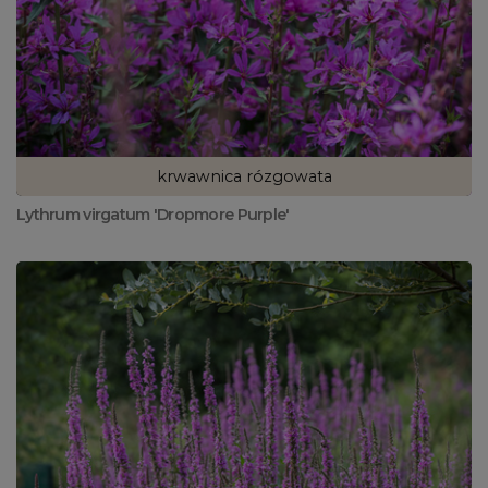
krwawnica rózgowata
Lythrum virgatum 'Dropmore Purple'