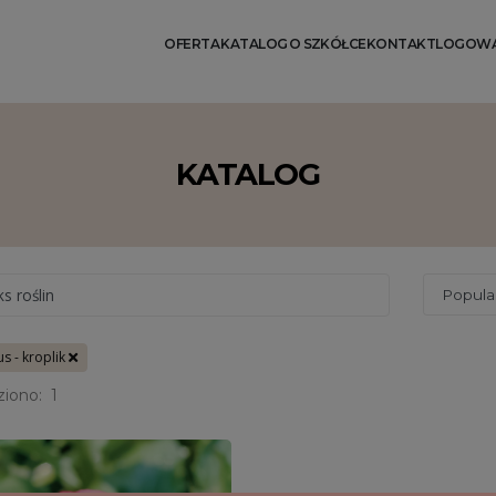
OFERTA
KATALOG
O SZKÓŁCE
KONTAKT
LOGOWA
KATALOG
ks roślin
s - kroplik
ziono:
1