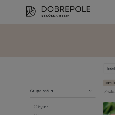
Inde
Mimulu
Grupa roślin
Znale
bylina