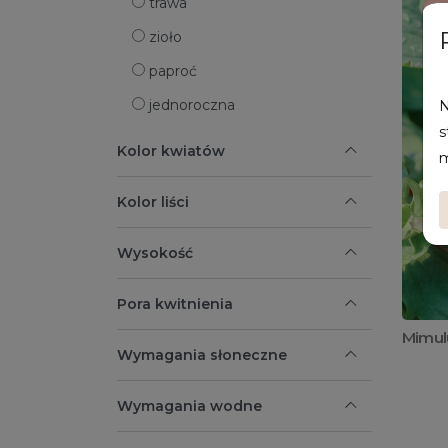
trawa
zioło
paproć
jednoroczna
N
s
Kolor kwiatów
m
Kolor liści
Wysokość
Pora kwitnienia
Mimul
Wymagania słoneczne
Wymagania wodne