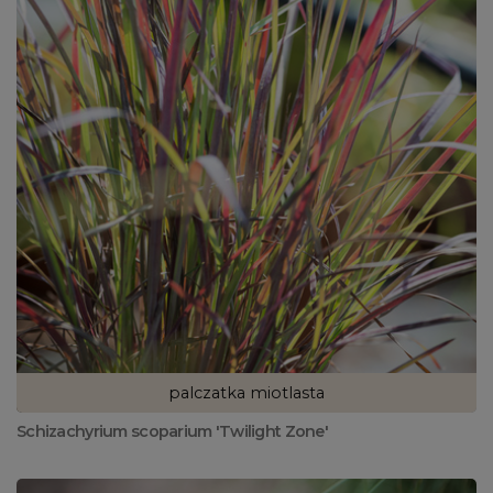
palczatka miotlasta
Schizachyrium scoparium 'Twilight Zone'