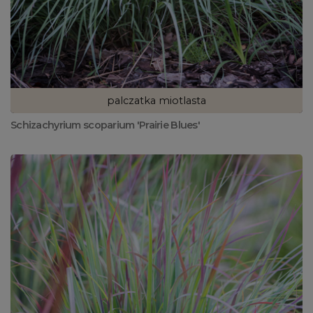
palczatka miotlasta
Schizachyrium scoparium 'Prairie Blues'