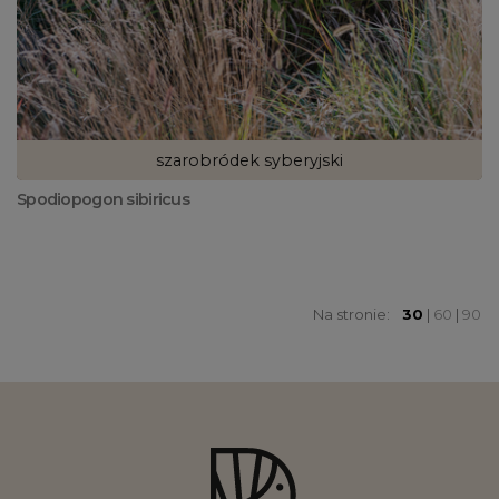
szarobródek syberyjski
Spodiopogon sibiricus
Na stronie:
30
|
60
|
90