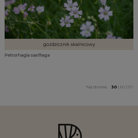
goździcznik skalnicowy
Petrorhagia saxifraga
Na stronie:
30
|
60
|
90