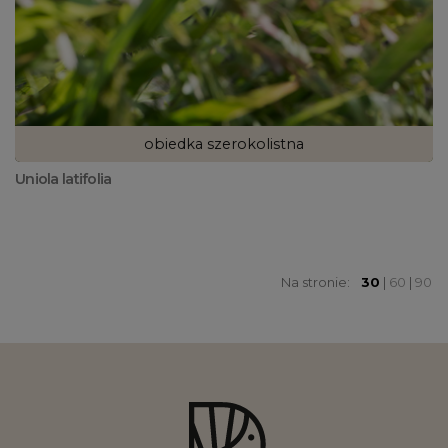
obiedka szerokolistna
Uniola latifolia
Na stronie:
30
|
60
|
90