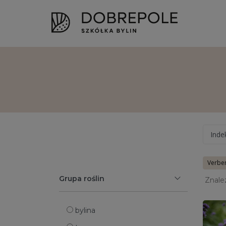
Inde
Verbe
Grupa roślin
Znale
bylina