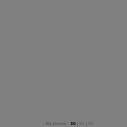
Na stronie:
30
|
60
|
90