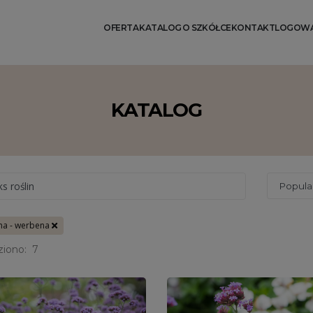
OFERTA
KATALOG
O SZKÓŁCE
KONTAKT
LOGOWA
KATALOG
ks roślin
na - werbena
ziono:
7