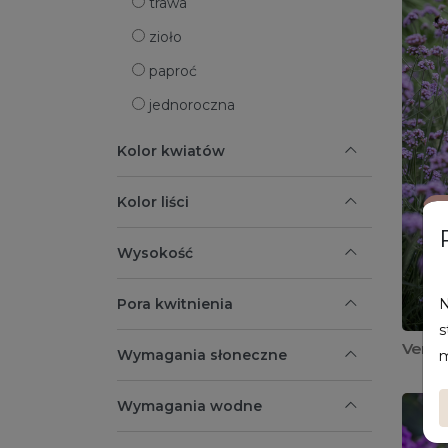
trawa
zioło
paproć
jednoroczna
Kolor kwiatów
Kolor liści
Wysokość
Pora kwitnienia
N
s
Verbe
Wymagania słoneczne
m
Wymagania wodne