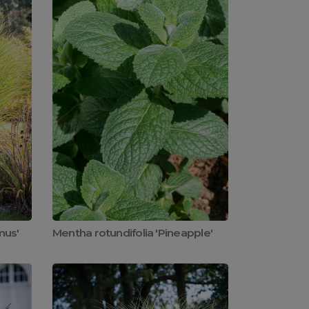
mus'
Mentha rotundifolia 'Pineapple'