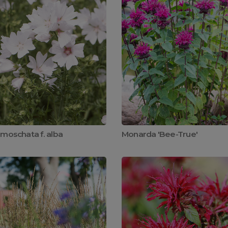
 moschata f. alba
Monarda 'Bee-True'