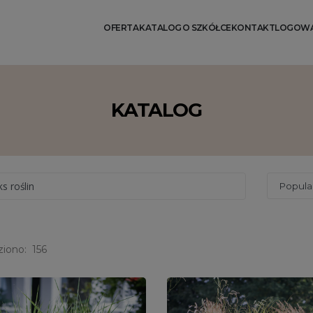
OFERTA
KATALOG
O SZKÓŁCE
KONTAKT
LOGOWA
KATALOG
ks roślin
ziono:
156