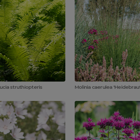
cia struthiopteris
Molinia caerulea 'Heidebraut