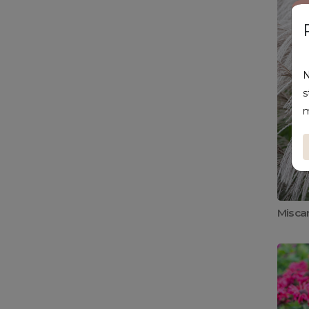
N
s
m
Misca