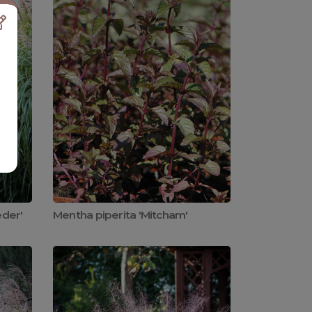
eder'
Mentha piperita 'Mitcham'