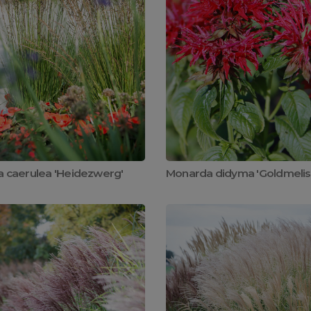
ia caerulea 'Heidezwerg'
Monarda didyma 'Goldmelis