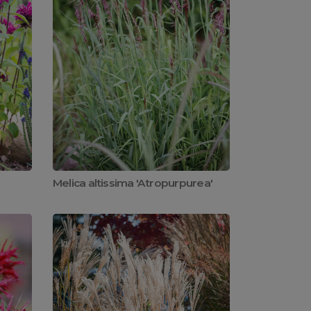
Melica altissima 'Atropurpurea'