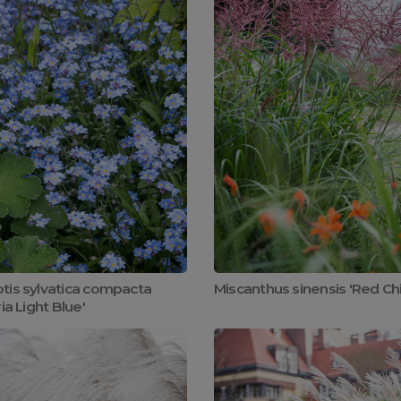
tis sylvatica compacta
Miscanthus sinensis 'Red Chi
ria Light Blue'