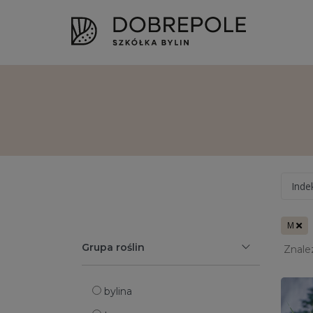
Inde
M
Grupa roślin
Znale
bylina