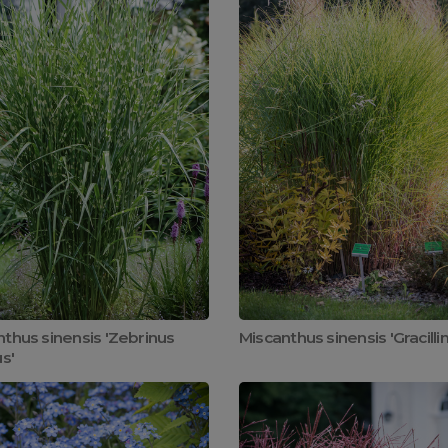
thus sinensis 'Zebrinus
Miscanthus sinensis 'Gracilli
us'