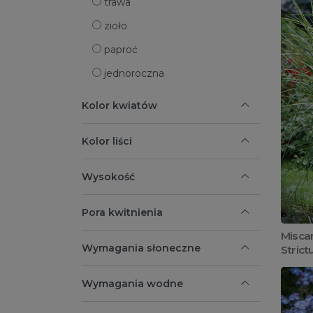
trawa
zioło
paproć
jednoroczna
Kolor kwiatów
Kolor liści
Wysokość
Pora kwitnienia
Miscan
Wymagania słoneczne
Strict
Wymagania wodne