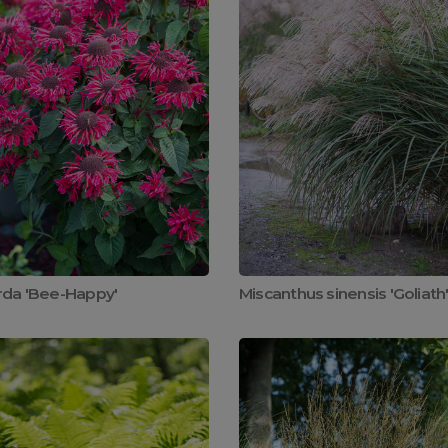
da 'Bee-Happy'
Miscanthus sinensis 'Goliath