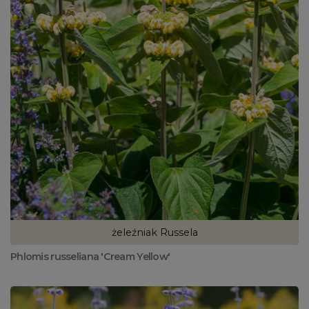
żeleźniak Russela
Phlomis russeliana 'Cream Yellow'