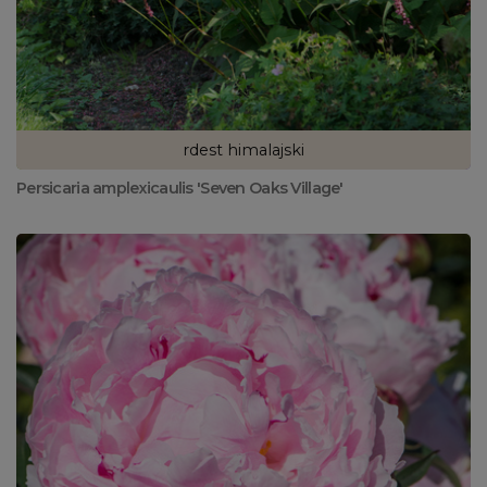
rdest himalajski
Persicaria amplexicaulis 'Seven Oaks Village'