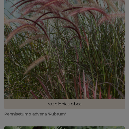
rozplenica obca
Pennisetum x advena 'Rubrum'