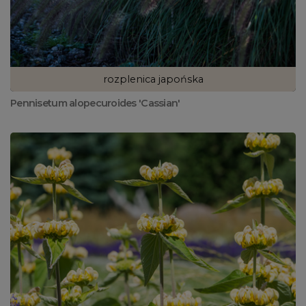
rozplenica japońska
Pennisetum alopecuroides 'Cassian'