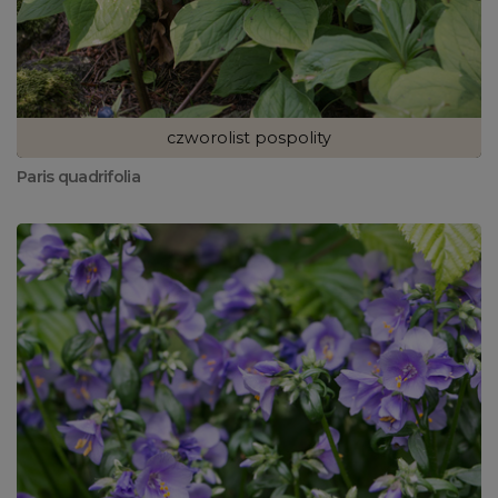
czworolist pospolity
Paris quadrifolia