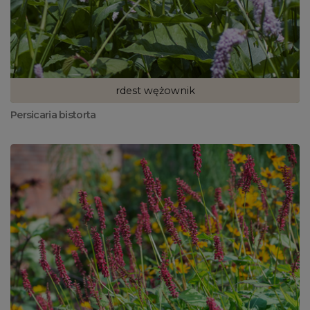
rdest wężownik
Persicaria bistorta