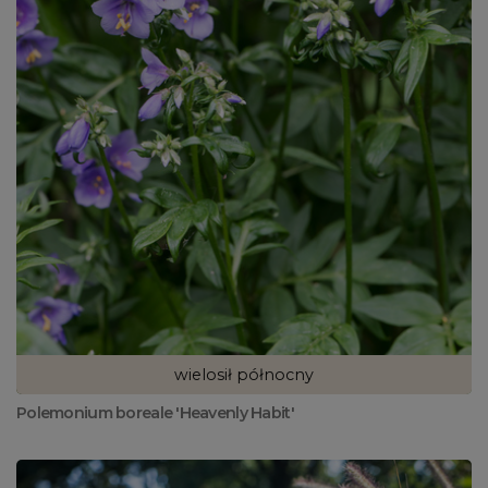
wielosił północny
Polemonium boreale 'Heavenly Habit'