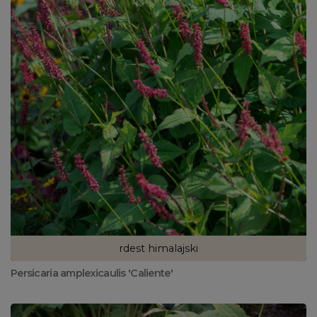
rdest himalajski
Persicaria amplexicaulis 'Caliente'