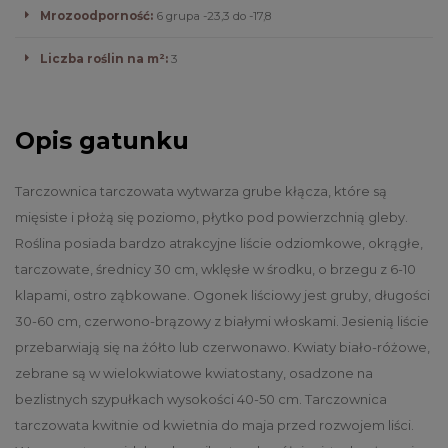
Mrozoodporność:
6 grupa -23,3 do -17,8
Liczba roślin na m²:
3
Opis gatunku
Tarczownica tarczowata wytwarza grube kłącza, które są
mięsiste i płożą się poziomo, płytko pod powierzchnią gleby.
Roślina posiada bardzo atrakcyjne liście odziomkowe, okrągłe,
tarczowate, średnicy 30 cm, wklęsłe w środku, o brzegu z 6-10
klapami, ostro ząbkowane. Ogonek liściowy jest gruby, długości
30-60 cm, czerwono-brązowy z białymi włoskami. Jesienią liście
przebarwiają się na żółto lub czerwonawo. Kwiaty biało-różowe,
zebrane są w wielokwiatowe kwiatostany, osadzone na
bezlistnych szypułkach wysokości 40-50 cm. Tarczownica
tarczowata kwitnie od kwietnia do maja przed rozwojem liści.