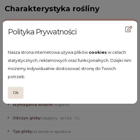
Charakterystyka rośliny
Termin kwitnienia:
IV-V
Polityka Prywatności
Wysokość z kwiatem:
70
Wysokość bez kwiata:
70
Nasza strona internetowa używa plików
cookies
w celach
statystycznych, reklamowych oraz funkcjonalnych. Dzięki nim
Kolor kwiatów:
białe
możemy indywidualnie dostosować stronę do Twoich
potrzeb.
Kolor liści:
zielone
Stanowisko:
półcieniste
Ok
Wymagania wodne:
wilgotno
Odczyn gleby:
obojętny - pH 6,6 - 7,2
Typ gleby:
przeciętna ogrodowa