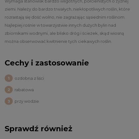
Wymaga stanowisk bardzo wilgotnych, półcienistych o żyznej
ziemi. Należy do bardzo trwałych, niekłopotliwych roślin, które
rozrastają się dość wolno, nie zagrażając sąsiednim roślinom.
Najlepiej rośnie w towarzystwie innych dużych bylin nad
zbiornikami wodnymi, ale blisko dróg i ścieżek, skąd wiosną
można obserwować kwitnienie tych ciekawych roślin.
Cechy i zastosowanie
ozdobna z liści
rabatowa
przy wodzie
Sprawdź również