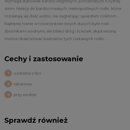
Wymaga stanowisk bardzo wilgotnych, półcienistych o żyznej
ziemi. Należy do bardzo trwałych, niekłopotliwych roślin, które
rozrastają się dość wolno, nie zagrażając sąsiednim roślinom.
Najlepiej rośnie w towarzystwie innych dużych bylin nad
zbiornikami wodnymi, ale blisko dróg i ścieżek, skąd wiosną
można obserwować kwitnienie tych ciekawych roślin.
Cechy i zastosowanie
ozdobna z liści
rabatowa
przy wodzie
Sprawdź również