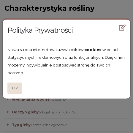
Charakterystyka rośliny
Termin kwitnienia:
IV-V
Polityka Prywatności
Wysokość z kwiatem:
70
Wysokość bez kwiata:
70
Nasza strona internetowa używa plików
cookies
w celach
statystycznych, reklamowych oraz funkcjonalnych. Dzięki nim
Kolor kwiatów:
białe
możemy indywidualnie dostosować stronę do Twoich
potrzeb.
Kolor liści:
zielone
Stanowisko:
półcieniste
Ok
Wymagania wodne:
wilgotno
Odczyn gleby:
obojętny - pH 6,6 - 7,2
Typ gleby:
przeciętna ogrodowa