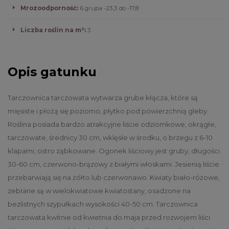
Mrozoodporność:
6 grupa -23,3 do -17,8
Liczba roślin na m²:
3
Opis gatunku
Tarczownica tarczowata wytwarza grube kłącza, które są
mięsiste i płożą się poziomo, płytko pod powierzchnią gleby.
Roślina posiada bardzo atrakcyjne liście odziomkowe, okrągłe,
tarczowate, średnicy 30 cm, wklęsłe w środku, o brzegu z 6-10
klapami, ostro ząbkowane. Ogonek liściowy jest gruby, długości
30-60 cm, czerwono-brązowy z białymi włoskami. Jesienią liście
przebarwiają się na żółto lub czerwonawo. Kwiaty biało-różowe,
zebrane są w wielokwiatowe kwiatostany, osadzone na
bezlistnych szypułkach wysokości 40-50 cm. Tarczownica
tarczowata kwitnie od kwietnia do maja przed rozwojem liści.