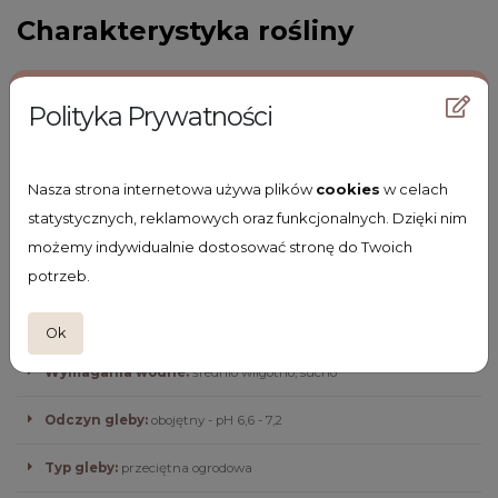
Charakterystyka rośliny
Termin kwitnienia:
VII-IX
Polityka Prywatności
Wysokość z kwiatem:
100
Wysokość bez kwiata:
80
Nasza strona internetowa używa plików
cookies
w celach
statystycznych, reklamowych oraz funkcjonalnych. Dzięki nim
Kolor kwiatów:
żółte
możemy indywidualnie dostosować stronę do Twoich
potrzeb.
Kolor liści:
zielone
Stanowisko:
słoneczne
Ok
Wymagania wodne:
średnio wilgotno, sucho
Odczyn gleby:
obojętny - pH 6,6 - 7,2
Typ gleby:
przeciętna ogrodowa