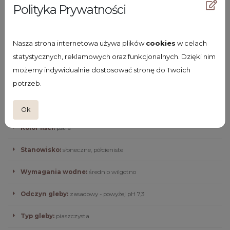
Polityka Prywatności
Charakterystyka rośliny
Termin kwitnienia:
VI-VII
Nasza strona internetowa używa plików
cookies
w celach
statystycznych, reklamowych oraz funkcjonalnych. Dzięki nim
Wysokość z kwiatem:
120
możemy indywidualnie dostosować stronę do Twoich
potrzeb.
Wysokość bez kwiata:
50
Kolor kwiatów:
białe
Ok
Kolor liści:
pstre
Stanowisko:
słoneczne, półcieniste
Wymagania wodne:
średnio wilgotno
Odczyn gleby:
zasadowy - powyżej pH 7,3
Typ gleby:
piaszczysta