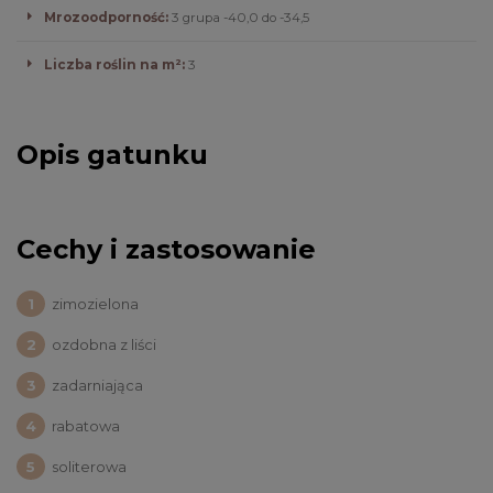
Mrozoodporność:
3 grupa -40,0 do -34,5
Liczba roślin na m²:
3
Opis gatunku
Cechy i zastosowanie
zimozielona
ozdobna z liści
zadarniająca
rabatowa
soliterowa