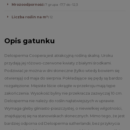
Mrozoodporność:
7 grupa -17,7 do -12,3
Liczba roślin na m²:
12
Opis gatunku
Delosperma Coopera jest atrakcyjną rośliną skalną. Uroku
przydają jej różowo-czerwone kwiaty z białymi środkami.
Podziwiać je można w dni słoneczne (tylko wtedy bowiem się
otwierają) od maja do sierpnia. Pokładające się pędy są bardzo
rozgałęzione. Mięsiste liście okrągłe w przekroju mają tępe
zakończenia. Wysokość byliny nie przekracza zazwyczaj 10 cm.
Delosperma nie należy do roślin najłatwiejszych w uprawie.
Wymaga gleby gliniasto-piaszczystej, o niewielkiej wilgotności,
znajdującej się na stanowiskach słonecznych. Mimo tego, że jest
bardziej odporna od Delosperma sutherlandii, bez przykrycia